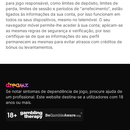
para jogo responsável, como limites de depósito, limites de
perda, limites de sessão e períodos de "arrefecimento", estão
ligados às informações da sua conta, por isso funcionam em
todos os seus dispositivos, mesmo no telemóvel. O seu
navegador móvel permite-lhe aceder à sua conta; aplicam-se
as mesmas regras de segurança e verificação, por isso
certifique-se de que as informações do seu perfil
permanecem as mesmas para evitar atrasos com créditos de
bónus ou levantamentos.
Se notar sintomas de dependência de jogo, procure ajuda de
um profissional. Este website destina-se a utilizadores com 18
anos ou mais.