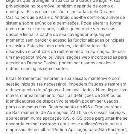
seguras que protegem a sua conta e dados de jogo. A sua
privacidade no telemóvel também depende de como o
configura. Essas escolhas são respeitadas pelo Dreamz
Casino porque o iOS e o Android dão-lhe controlos a nível de
sistema sobre anúncios e permissões. Pode alterar a forma
como quer ser rastreado, limitar quem pode ver os seus
dados e limpar a cache do seu navegador a qualquer
momento sem perder o acesso às funcionalidades principais
do casino. Estas incluem cookies, identificadores de
dispositivo e controlos de rastreamento na aplicação. Se usar
um navegador móvel ou visualizações web incorporadas para
aceder ao Dreamz Casino, podem ser usados cookies e
outras tecnologias semelhantes.
Estas ferramentas lembram a sua sessão, mantêm-no com
sessão iniciada (se necessário), impedem fraudes e rastreiam
o desempenho de páginas e funcionalidades. Num dispositivo
móvel, o armazenamento local, as definições de SDK ou os
identificadores de dispositivo também podem ser usados
para os mesmos fins. Rastreamento do iOS e Transparência
de Rastreamento de Aplicações (ATT): se os nossos serviços
aparecerem numa aplicação iOS, o iOS pode perguntar-lhe se
concorda em ser rastreado em sites e aplicações de outras
empresas. Se escolher "Pedir à Aplicação para Não Rastrear",