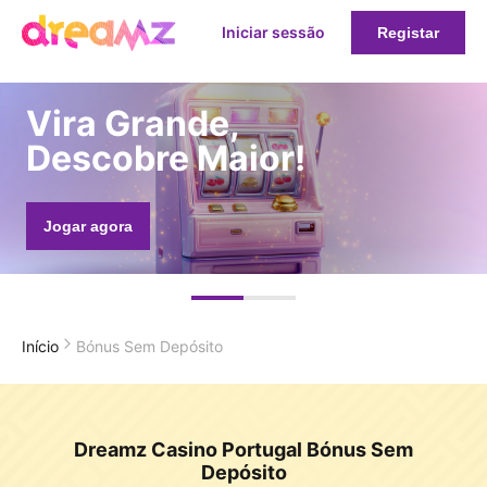
Iniciar sessão
Registar
Vira Grande,
Descobre Maior!
Jogar agora
Início
Bónus Sem Depósito
Dreamz Casino Portugal Bónus Sem
Depósito