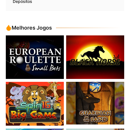
Depósitos
Depois de Reivindicar um Bónus Sem Depósito do
Dreamz Casino e Construir um Saldo, o Passo
Seguinte é Levantar os Seus Ganhos Sem Problemas
Melhores Jogos