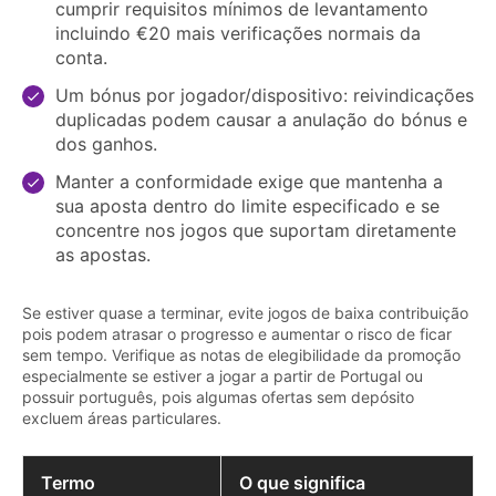
cumprir requisitos mínimos de levantamento
incluindo €20 mais verificações normais da
conta.
Um bónus por jogador/dispositivo: reivindicações
duplicadas podem causar a anulação do bónus e
dos ganhos.
Manter a conformidade exige que mantenha a
sua aposta dentro do limite especificado e se
concentre nos jogos que suportam diretamente
as apostas.
Se estiver quase a terminar, evite jogos de baixa contribuição
pois podem atrasar o progresso e aumentar o risco de ficar
sem tempo. Verifique as notas de elegibilidade da promoção
especialmente se estiver a jogar a partir de Portugal ou
possuir português, pois algumas ofertas sem depósito
excluem áreas particulares.
Termo
O que significa