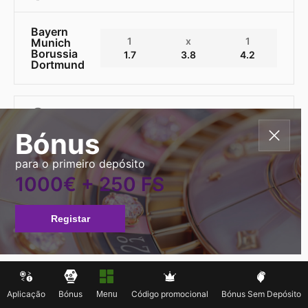
Bayern
1
x
1
Munich
Borussia
1.7
3.8
4.2
Dortmund
08.08.2026
22:20
Bónus
Novak
1
1
Djokovic
para o primeiro depósito
Rafael
1.6
2.2
1000€ + 250 FS
Nadal
Registar
1
2
3
4
Seguinte
Ver Mais
Aplicação
Bónus
Código promocional
Bónus Sem Depósito
Menu