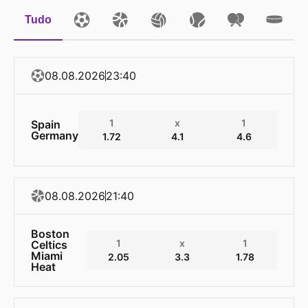
Tudo
08.08.2026
23:40
1
x
1
Spain
Germany
1.72
4.1
4.6
08.08.2026
21:40
Boston
1
x
1
Celtics
Miami
2.05
3.3
1.78
Heat