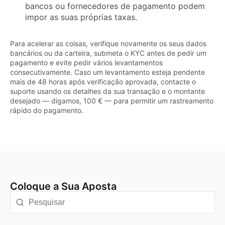
bancos ou fornecedores de pagamento podem
impor as suas próprias taxas.
Para acelerar as coisas, verifique novamente os seus dados
bancários ou da carteira, submeta o KYC antes de pedir um
pagamento e evite pedir vários levantamentos
consecutivamente. Caso um levantamento esteja pendente
mais de 48 horas após verificação aprovada, contacte o
suporte usando os detalhes da sua transação e o montante
desejado — digamos, 100 € — para permitir um rastreamento
rápido do pagamento.
Coloque a Sua Aposta