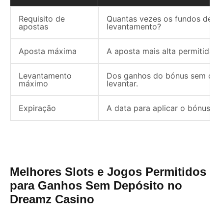
Requisito de
Quantas vezes os fundos de 
apostas
levantamento?
Aposta máxima
A aposta mais alta permitida
Levantamento
Dos ganhos do bónus sem dep
máximo
levantar.
Expiração
A data para aplicar o bónus e 
Melhores Slots e Jogos Permitidos
para Ganhos Sem Depósito no
Dreamz Casino