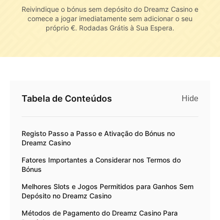
Reivindique o bónus sem depósito do Dreamz Casino e
comece a jogar imediatamente sem adicionar o seu
próprio €. Rodadas Grátis à Sua Espera.
Tabela de Conteúdos
Hide
Registo Passo a Passo e Ativação do Bónus no
Dreamz Casino
Fatores Importantes a Considerar nos Termos do
Bónus
Melhores Slots e Jogos Permitidos para Ganhos Sem
Depósito no Dreamz Casino
Métodos de Pagamento do Dreamz Casino Para