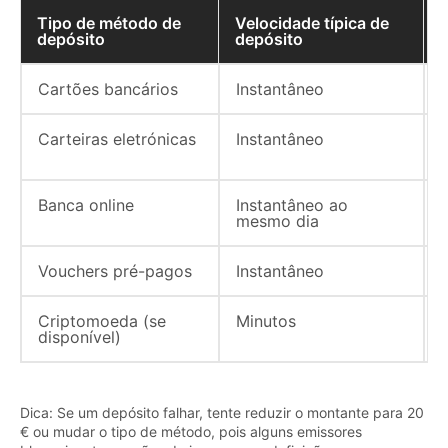
Tipo de método de
Velocidade típica de
depósito
depósito
Cartões bancários
Instantâneo
Carteiras eletrónicas
Instantâneo
Banca online
Instantâneo ao
mesmo dia
Vouchers pré-pagos
Instantâneo
Criptomoeda (se
Minutos
disponível)
Dica: Se um depósito falhar, tente reduzir o montante para 20
€ ou mudar o tipo de método, pois alguns emissores