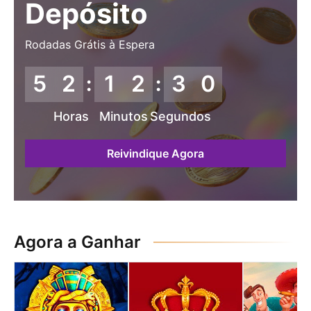
Depósito
Rodadas Grátis à Espera
5
2
1
2
2
8
:
:
Horas
Minutos
Segundos
Reivindique Agora
Agora a Ganhar