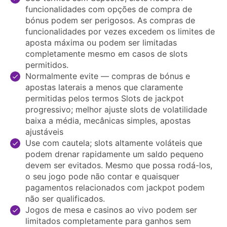
funcionalidades com opções de compra de
bónus podem ser perigosos. As compras de
funcionalidades por vezes excedem os limites de
aposta máxima ou podem ser limitadas
completamente mesmo em casos de slots
permitidos.
Normalmente evite — compras de bónus e
apostas laterais a menos que claramente
permitidas pelos termos Slots de jackpot
progressivo; melhor ajuste slots de volatilidade
baixa a média, mecânicas simples, apostas
ajustáveis
Use com cautela; slots altamente voláteis que
podem drenar rapidamente um saldo pequeno
devem ser evitados. Mesmo que possa rodá-los,
o seu jogo pode não contar e quaisquer
pagamentos relacionados com jackpot podem
não ser qualificados.
Jogos de mesa e casinos ao vivo podem ser
limitados completamente para ganhos sem