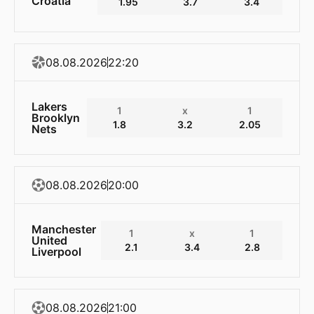
Croatia
1.95
3.7
3.4
08.08.2026
22:20
Lakers
1
x
1
Brooklyn
1.8
3.2
2.05
Nets
08.08.2026
20:00
Manchester
1
x
1
United
2.1
3.4
2.8
Liverpool
08.08.2026
21:00