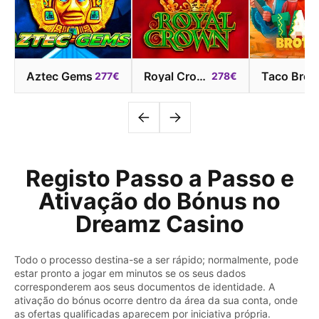
Aztec Gems
Royal Crown
Taco B
277€
278€
Registo Passo a Passo e
Ativação do Bónus no
Dreamz Casino
Todo o processo destina-se a ser rápido; normalmente, pode
estar pronto a jogar em minutos se os seus dados
corresponderem aos seus documentos de identidade. A
ativação do bónus ocorre dentro da área da sua conta, onde
as ofertas qualificadas aparecem por iniciativa própria.