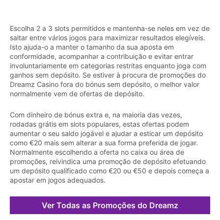
Escolha 2 a 3 slots permitidos e mantenha-se neles em vez de
saltar entre vários jogos para maximizar resultados elegíveis.
Isto ajuda-o a manter o tamanho da sua aposta em
conformidade, acompanhar a contribuição e evitar entrar
involuntariamente em categorias restritas enquanto joga com
ganhos sem depósito. Se estiver à procura de promoções do
Dreamz Casino fora do bónus sem depósito, o melhor valor
normalmente vem de ofertas de depósito.
Com dinheiro de bónus extra e, na maioria das vezes,
rodadas grátis em slots populares, estas ofertas podem
aumentar o seu saldo jogável e ajudar a esticar um depósito
como €20 mais sem alterar a sua forma preferida de jogar.
Normalmente escolhendo a oferta no caixa ou área de
promoções, reivindica uma promoção de depósito efetuando
um depósito qualificado como €20 ou €50 e depois começa a
apostar em jogos adequados.
Ver Todas as Promoções do Dreamz