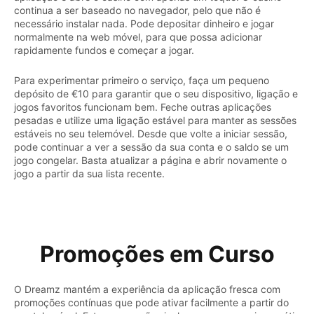
continua a ser baseado no navegador, pelo que não é
necessário instalar nada. Pode depositar dinheiro e jogar
normalmente na web móvel, para que possa adicionar
rapidamente fundos e começar a jogar.
Para experimentar primeiro o serviço, faça um pequeno
depósito de €10 para garantir que o seu dispositivo, ligação e
jogos favoritos funcionam bem. Feche outras aplicações
pesadas e utilize uma ligação estável para manter as sessões
estáveis no seu telemóvel. Desde que volte a iniciar sessão,
pode continuar a ver a sessão da sua conta e o saldo se um
jogo congelar. Basta atualizar a página e abrir novamente o
jogo a partir da sua lista recente.
Promoções em Curso
O Dreamz mantém a experiência da aplicação fresca com
promoções contínuas que pode ativar facilmente a partir do