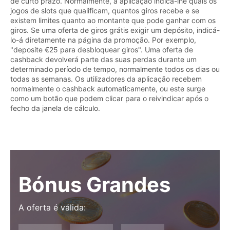
de curto prazo. Normalmente, a aplicação indica-lhe quais os
jogos de slots que qualificam, quantos giros recebe e se
existem limites quanto ao montante que pode ganhar com os
giros. Se uma oferta de giros grátis exigir um depósito, indicá-
lo-á diretamente na página da promoção. Por exemplo,
"deposite €25 para desbloquear giros". Uma oferta de
cashback devolverá parte das suas perdas durante um
determinado período de tempo, normalmente todos os dias ou
todas as semanas. Os utilizadores da aplicação recebem
normalmente o cashback automaticamente, ou este surge
como um botão que podem clicar para o reivindicar após o
fecho da janela de cálculo.
Bónus Grandes
A oferta é válida: