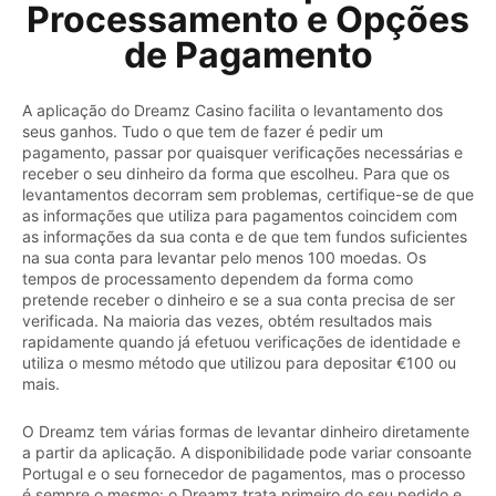
Processamento e Opções
de Pagamento
A aplicação do Dreamz Casino facilita o levantamento dos
seus ganhos. Tudo o que tem de fazer é pedir um
pagamento, passar por quaisquer verificações necessárias e
receber o seu dinheiro da forma que escolheu. Para que os
levantamentos decorram sem problemas, certifique-se de que
as informações que utiliza para pagamentos coincidem com
as informações da sua conta e de que tem fundos suficientes
na sua conta para levantar pelo menos 100 moedas. Os
tempos de processamento dependem da forma como
pretende receber o dinheiro e se a sua conta precisa de ser
verificada. Na maioria das vezes, obtém resultados mais
rapidamente quando já efetuou verificações de identidade e
utiliza o mesmo método que utilizou para depositar €100 ou
mais.
O Dreamz tem várias formas de levantar dinheiro diretamente
a partir da aplicação. A disponibilidade pode variar consoante
Portugal e o seu fornecedor de pagamentos, mas o processo
é sempre o mesmo: o Dreamz trata primeiro do seu pedido e