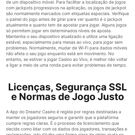
de um dispositivo móvel. Para facilitar a localização de jogos
com jackpots progressivos na aplicação, os jogos de jackpot
são normalmente marcados com etiquetas especiais. Verifique
o painel do jogo antes de girar para ver quanto é o jackpot
atualmente e quanto tem de apostar para jogar. Alguns jogos
só permitem jogar em determinados níveis de aposta.
Mantenha o seu dispositivo atualizado e utilize uma ligação
estável, especialmente para mesas ao vivo, para jogar sem
problemas. Normalmente, mudar de Wi-Fi para dados móveis
não afeta o seu jogo enquanto está em movimento. No
entanto, se estiver a jogar Casino ao Vivo, é melhor não voltar
a ligar a meio de uma ronda para evitar problemas de tempo.
Licenças, Segurança SSL
e Normas de Jogo Justo
A App do Dreamz Casino é regida por regras destinadas a
manter os jogadores seguros e garantir que a plataforma
cumpre regras claras. É o processo de licenciamento que
decide como lidar com os dados dos jogadores, transações e
reclamações. Isto dá-lhe uma forma clara de obter ajuda se