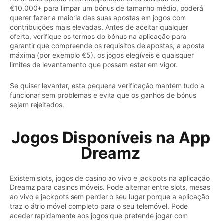
€10.000+ para limpar um bónus de tamanho médio, poderá
querer fazer a maioria das suas apostas em jogos com
contribuições mais elevadas. Antes de aceitar qualquer
oferta, verifique os termos do bónus na aplicação para
garantir que compreende os requisitos de apostas, a aposta
máxima (por exemplo €5), os jogos elegíveis e quaisquer
limites de levantamento que possam estar em vigor.
Se quiser levantar, esta pequena verificação mantém tudo a
funcionar sem problemas e evita que os ganhos de bónus
sejam rejeitados.
Jogos Disponíveis na App
Dreamz
Existem slots, jogos de casino ao vivo e jackpots na aplicação
Dreamz para casinos móveis. Pode alternar entre slots, mesas
ao vivo e jackpots sem perder o seu lugar porque a aplicação
traz o átrio móvel completo para o seu telemóvel. Pode
aceder rapidamente aos jogos que pretende jogar com