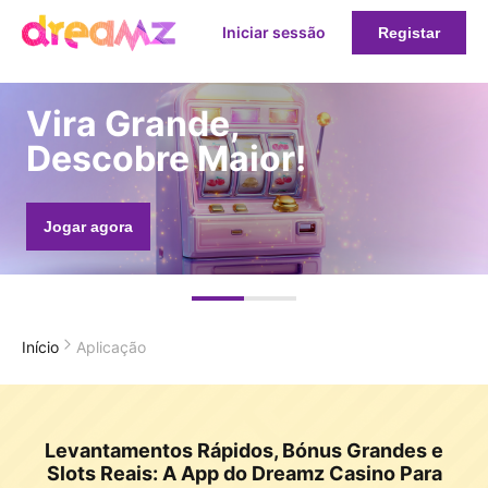
Iniciar sessão
Registar
Vira Grande,
Descobre Maior!
Jogar agora
Início
Aplicação
Levantamentos Rápidos, Bónus Grandes e
Slots Reais: A App do Dreamz Casino Para