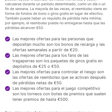
calcularse durante un periodo determinado, como un día o un
fin de semana. La mayoría de las veces, el reembolso viene en
forma de fondos de bono o giros gratis en lugar de efectivo.
También puede haber un requisito de pérdida neta mínima;
por ejemplo, el reembolso puede no entregarse hasta que las
pérdidas alcancen €50.
Las mejores ofertas para las personas que
depositan mucho son los bonos de recarga y las
ofertas semanales a partir de €20.
Las mejores ofertas para los fans de las
tragaperras son los paquetes de giros gratis en
depósitos de €25 o €50.
Las mejores ofertas para controlar el riesgo son
las ofertas de reembolso que se activan después
de pérdidas netas de €50.
Las mejores ofertas para el juego competitivo
son los torneos con botes de premios que suelen
tener premios de hasta €500.