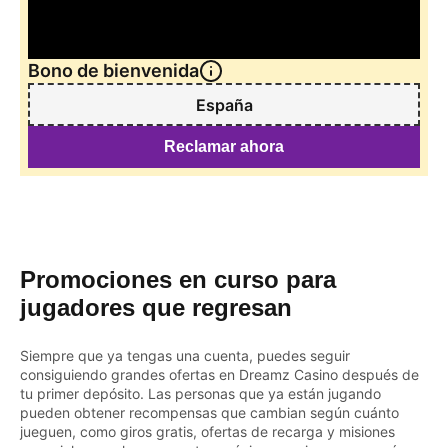
Bono de bienvenida
España
Reclamar ahora
Promociones en curso para
jugadores que regresan
Siempre que ya tengas una cuenta, puedes seguir
consiguiendo grandes ofertas en Dreamz Casino después de
tu primer depósito. Las personas que ya están jugando
pueden obtener recompensas que cambian según cuánto
jueguen, como giros gratis, ofertas de recarga y misiones