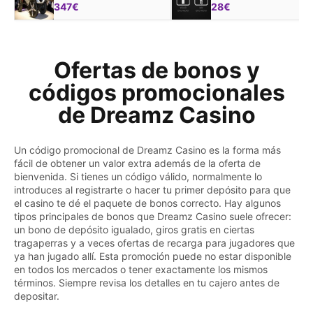
347€
28€
Ofertas de bonos y
códigos promocionales
de Dreamz Casino
Un código promocional de Dreamz Casino es la forma más
fácil de obtener un valor extra además de la oferta de
bienvenida. Si tienes un código válido, normalmente lo
introduces al registrarte o hacer tu primer depósito para que
el casino te dé el paquete de bonos correcto. Hay algunos
tipos principales de bonos que Dreamz Casino suele ofrecer:
un bono de depósito igualado, giros gratis en ciertas
tragaperras y a veces ofertas de recarga para jugadores que
ya han jugado allí. Esta promoción puede no estar disponible
en todos los mercados o tener exactamente los mismos
términos. Siempre revisa los detalles en tu cajero antes de
depositar.