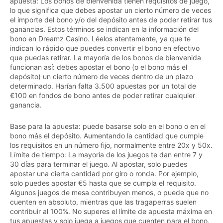
apuesta: Los bonos de bienvenida tienen requisitos de juego,
lo que significa que debes apostar un cierto número de veces
el importe del bono y/o del depósito antes de poder retirar tus
ganancias. Estos términos se indican en la información del
bono en Dreamz Casino. Léelos atentamente, ya que te
indican lo rápido que puedes convertir el bono en efectivo
que puedas retirar. La mayoría de los bonos de bienvenida
funcionan así: debes apostar el bono (o el bono más el
depósito) un cierto número de veces dentro de un plazo
determinado. Harían falta 3.500 apuestas por un total de
€100 en fondos de bono antes de poder retirar cualquier
ganancia.
Base para la apuesta: puede basarse solo en el bono o en el
bono más el depósito. Aumentando la cantidad que cumple
los requisitos en un número fijo, normalmente entre 20x y 50x.
Límite de tiempo: La mayoría de los juegos te dan entre 7 y
30 días para terminar el juego. Al apostar, solo puedes
apostar una cierta cantidad por giro o ronda. Por ejemplo,
solo puedes apostar €5 hasta que se cumpla el requisito.
Algunos juegos de mesa contribuyen menos, o puede que no
cuenten en absoluto, mientras que las tragaperras suelen
contribuir al 100%. No superes el límite de apuesta máxima en
tus apuestas y solo juega a juegos que cuenten para el bono.