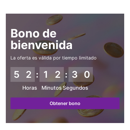
Bono de
bienvenida
La oferta es válida por tiempo limitado
5
2
1
2
2
8
:
:
Horas
Minutos
Segundos
Obtener bono