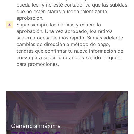
pueda leer y no esté cortado, ya que las subidas
que no estén claras pueden ralentizar la
aprobación.
Sigue siempre las normas y espera la
aprobación. Una vez aprobado, los retiros
suelen procesarse más rápido. Si más adelante
cambias de dirección o método de pago,
tendrás que confirmar tu nueva información de
nuevo para seguir cobrando y siendo elegible
para promociones.
Ganancia máxima