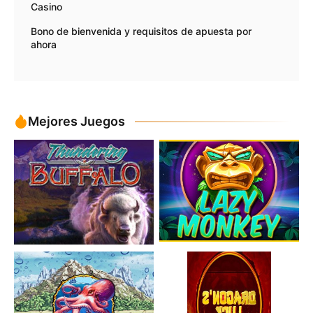
Casino
Bono de bienvenida y requisitos de apuesta por
ahora
Promociones en curso para jugadores que regresan
Retiros de dinero real y términos de bonos
Registro y verificación en Dreamz Casino
Mejores Juegos
Métodos de depósito en Dreamz Casino y depósito
mínimo
Retiros y tiempos de procesamiento en Dreamz
Casino