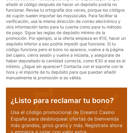
añadir el código después de hacer un depósito podría no
funcionar. Revisa tu ortografía dos veces, porque los códigos
de cupón suelen importar las mayúsculas. Para facilitar la
verificación, usa la misma dirección de correo electrónico y
otra información tanto para tu cuenta como para tu método
de pago. Sigue las reglas de depósito mínimo de la
promoción. Por ejemplo, si la oferta empieza en €10, hacer un
depósito inferior a eso podría impedir que funcione. Si tu
código funciona pero el bono no aparece, vuelve a la página
del cajero, cierra sesión y vuelve a iniciarla, y asegúrate de
haber depositado la cantidad correcta, como €30 si ese es el
mínimo. ¿Sigue sin aparecer? Contacta con el soporte con la
hora y el importe de tu depósito para que puedan añadir
manualmente la promoción si es válida.
¿Listo para reclamar tu bono?
Usa el código promocional de Dreamz Casino
España para desbloquear ofertas de bienvenida
más grandes, giros gratis y más. Regístrate ahora
y empieza a jugar con valor extra.