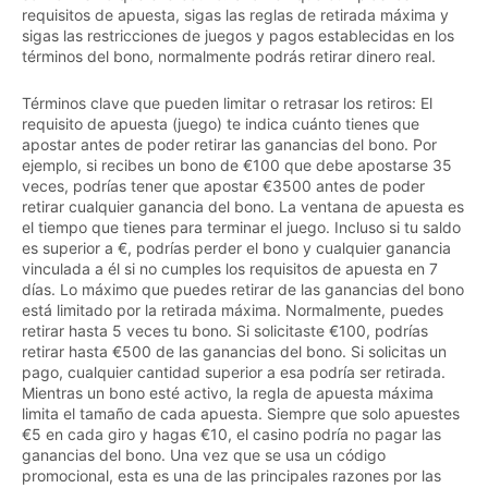
requisitos de apuesta, sigas las reglas de retirada máxima y
sigas las restricciones de juegos y pagos establecidas en los
términos del bono, normalmente podrás retirar dinero real.
Términos clave que pueden limitar o retrasar los retiros: El
requisito de apuesta (juego) te indica cuánto tienes que
apostar antes de poder retirar las ganancias del bono. Por
ejemplo, si recibes un bono de €100 que debe apostarse 35
veces, podrías tener que apostar €3500 antes de poder
retirar cualquier ganancia del bono. La ventana de apuesta es
el tiempo que tienes para terminar el juego. Incluso si tu saldo
es superior a €, podrías perder el bono y cualquier ganancia
vinculada a él si no cumples los requisitos de apuesta en 7
días. Lo máximo que puedes retirar de las ganancias del bono
está limitado por la retirada máxima. Normalmente, puedes
retirar hasta 5 veces tu bono. Si solicitaste €100, podrías
retirar hasta €500 de las ganancias del bono. Si solicitas un
pago, cualquier cantidad superior a esa podría ser retirada.
Mientras un bono esté activo, la regla de apuesta máxima
limita el tamaño de cada apuesta. Siempre que solo apuestes
€5 en cada giro y hagas €10, el casino podría no pagar las
ganancias del bono. Una vez que se usa un código
promocional, esta es una de las principales razones por las