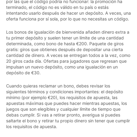
por las que el código podría no funcionar: la promoción ha
terminado, el código no es válido en tu país o estás
intentando usarlo después de hacer un depósito. A veces, una
oferta funciona por sí sola, por lo que no necesitas un código.
Los bonos de igualación de bienvenida añaden dinero extra a
tu primer depósito y suelen tener un límite de una cantidad
determinada, como bono de hasta €200. Paquete de giros
gratis: giros que obtienes después de depositar una cierta
cantidad de dinero. A veces se entregan todos a la vez, como
20 giros cada día. Ofertas para jugadores que regresan que
impulsan un nuevo depósito, como una igualación en un
depósito de €30.
Cuando quieras reclamar un bono, debes revisar los
siguientes términos y condiciones importantes: el depósito
mínimo (por ejemplo €20), los requisitos de apuesta, las
apuestas máximas que puedes hacer mientras apuestas, los
juegos que son elegibles y cualquier límite de tiempo que
debas cumplir. Si vas a retirar pronto, averigua si puedes
saltarte el bono y retirar tu propio dinero sin tener que cumplir
los requisitos de apuesta.