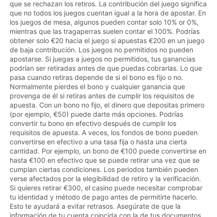
que se rechazan los retiros. La contribución del juego significa
que no todos los juegos cuentan igual a la hora de apostar. En
los juegos de mesa, algunos pueden contar solo 10% or 0%,
mientras que las tragaperras suelen contar el 100%. Podrías
obtener solo €20 hacia el juego si apuestas €200 en un juego
de baja contribución. Los juegos no permitidos no pueden
apostarse. Si juegas a juegos no permitidos, tus ganancias
podrían ser retiradas antes de que puedas cobrarlas. Lo que
pasa cuando retiras depende de si el bono es fijo o no.
Normalmente pierdes el bono y cualquier ganancia que
provenga de él si retiras antes de cumplir los requisitos de
apuesta. Con un bono no fijo, el dinero que depositas primero
(por ejemplo, €50) puede darte más opciones. Podrías
convertir tu bono en efectivo después de cumplir los
requisitos de apuesta. A veces, los fondos de bono pueden
convertirse en efectivo a una tasa fija o hasta una cierta
cantidad. Por ejemplo, un bono de €100 puede convertirse en
hasta €100 en efectivo que se puede retirar una vez que se
cumplan ciertas condiciones. Los periodos también pueden
verse afectados por la elegibilidad de retiro y la verificación.
Si quieres retirar €300, el casino puede necesitar comprobar
tu identidad y método de pago antes de permitirte hacerlo.
Esto te ayudará a evitar retrasos. Asegúrate de que la
información de tu cuenta coincida con la de tus documentos