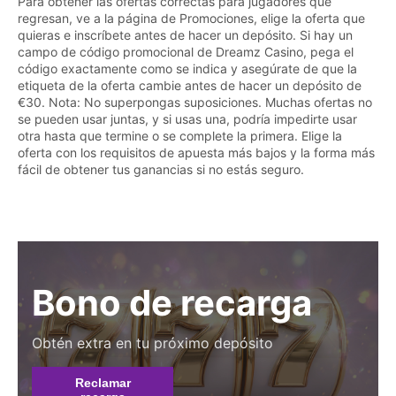
Para obtener las ofertas correctas para jugadores que
regresan, ve a la página de Promociones, elige la oferta que
quieras e inscríbete antes de hacer un depósito. Si hay un
campo de código promocional de Dreamz Casino, pega el
código exactamente como se indica y asegúrate de que la
etiqueta de la oferta cambie antes de hacer un depósito de
€30. Nota: No superpongas suposiciones. Muchas ofertas no
se pueden usar juntas, y si usas una, podría impedirte usar
otra hasta que termine o se complete la primera. Elige la
oferta con los requisitos de apuesta más bajos y la forma más
fácil de obtener tus ganancias si no estás seguro.
Bono de recarga
Obtén extra en tu próximo depósito
Reclamar