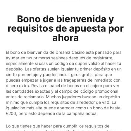
Bono de bienvenida y
requisitos de apuesta por
ahora
El bono de bienvenida de Dreamz Casino está pensado para
ayudar en tus primeras sesiones después de registrarte,
especialmente si usas un código de cupón válido al hacer tu
depósito. Las ofertas suelen igualar tu primer depósito en un
cierto porcentaje y pueden incluir giros gratis, para que
puedas empezar a jugar a las tragaperras de inmediato con
dinero extra. Revisa el panel de bonos en el cajero para ver
las cantidades exactas y el campo del código promocional
antes de reclamarlo. Muchos jugadores buscan un depósito
mínimo que cumpla los requisitos de alrededor de €10. La
igualación más alta puede aparecer como un bono de hasta
€200, pero esto depende de la campaña actual.
Lo que tienes que hacer para cumplir los requisitos de