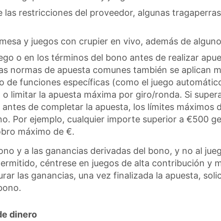
as restricciones del proveedor, algunas tragaperras 
sa y juegos con crupier en vivo, además de algunos t
juego o en los términos del bono antes de realizar a
 Las normas de apuesta comunes también se aplican m
so de funciones específicas (como el juego automátic
a o limitar la apuesta máxima por giro/ronda. Si super
antes de completar la apuesta, los límites máximos d
bono. Por ejemplo, cualquier importe superior a €500 
cobro máximo de €.
no y a las ganancias derivadas del bono, y no al juego
ermitido, céntrese en juegos de alta contribución y
gurar las ganancias, una vez finalizada la apuesta, s
 bono.
de dinero