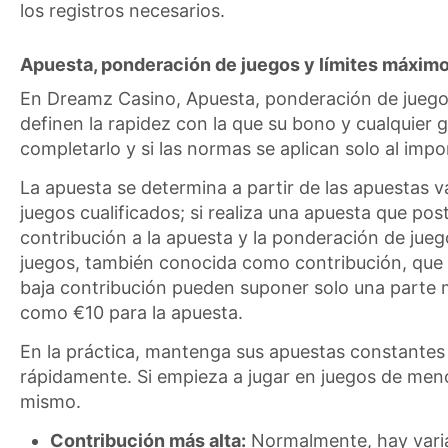
los registros necesarios.
Apuesta, ponderación de juegos y límites máxim
En Dreamz Casino, Apuesta, ponderación de juegos
definen la rapidez con la que su bono y cualquier 
completarlo y si las normas se aplican solo al impo
La apuesta se determina a partir de las apuestas vá
juegos cualificados; si realiza una apuesta que po
contribución a la apuesta y la ponderación de jueg
juegos, también conocida como contribución, que 
baja contribución pueden suponer solo una parte 
como €10 para la apuesta.
En la práctica, mantenga sus apuestas constantes 
rápidamente. Si empieza a jugar en juegos de meno
mismo.
Contribución más alta:
Normalmente, hay varia