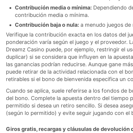
Contribución media o mínima:
Dependiendo de l
contribución media o mínima.
Contribución baja o nula:
a menudo juegos de me
Verifique la contribución exacta en los datos del 
ponderación varía según el juego y el proveedor.
Dreamz Casino puede, por ejemplo, restringir el u
duplicar) si se considera que influyen en la apuest
las ganancias podrían reducirse. Aunque gane más 
puede retirar de la actividad relacionada con el 
retirables si el bono de bienvenida especifica un 
Cuando se aplica, suele referirse a los fondos de bo
del bono. Complete la apuesta dentro del tiempo p
permitido si desea un retiro sencillo. Si desea ase
(según lo permitido) y evite seguir jugando con el
Giros gratis, recargas y cláusulas de devolución 