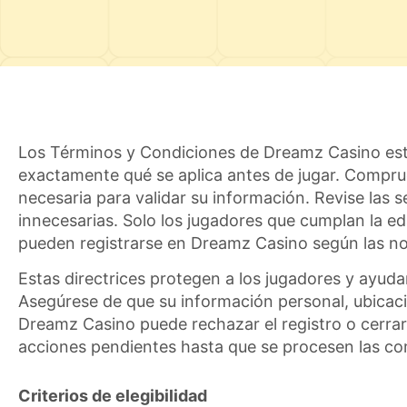
Los Términos y Condiciones de Dreamz Casino estab
exactamente qué se aplica antes de jugar. Compru
necesaria para validar su información. Revise las 
innecesarias. Solo los jugadores que cumplan la eda
pueden registrarse en Dreamz Casino según las nor
Estas directrices protegen a los jugadores y ayuda
Asegúrese de que su información personal, ubicació
Dreamz Casino puede rechazar el registro o cerrar l
acciones pendientes hasta que se procesen las c
Criterios de elegibilidad