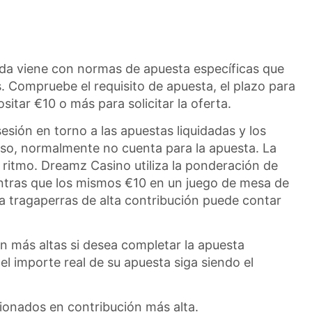
da viene con normas de apuesta específicas que
s. Compruebe el requisito de apuesta, el plazo para
itar €10 o más para solicitar la oferta.
esión en torno a las apuestas liquidadas y los
olso, normalmente no cuenta para la apuesta. La
 ritmo. Dreamz Casino utiliza la ponderación de
ntras que los mismos €10 en un juego de mesa de
a tragaperras de alta contribución puede contar
n más altas si desea completar la apuesta
 importe real de su apuesta siga siendo el
ionados en contribución más alta.