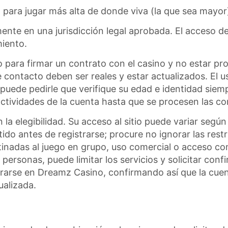
para jugar más alta de donde viva (la que sea mayor),
camente en una jurisdicción legal aprobada. El acceso
iento.
para firmar un contrato con el casino y no estar proh
 contacto deben ser reales y estar actualizados. El u
uede pedirle que verifique su edad e identidad siempre
actividades de la cuenta hasta que se procesen las 
la elegibilidad. Su acceso al sitio puede variar según
do antes de registrarse; procure no ignorar las rest
stinadas al juego en grupo, uso comercial o acceso co
 personas, puede limitar los servicios y solicitar conf
istrarse en Dreamz Casino, confirmando así que la cue
ualizada.