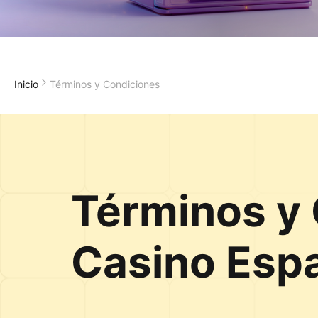
Inicio
Términos y Condiciones
Términos y
Casino Espa