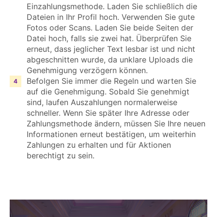
Einzahlungsmethode. Laden Sie schließlich die
Dateien in Ihr Profil hoch. Verwenden Sie gute
Fotos oder Scans. Laden Sie beide Seiten der
Datei hoch, falls sie zwei hat. Überprüfen Sie
erneut, dass jeglicher Text lesbar ist und nicht
abgeschnitten wurde, da unklare Uploads die
Genehmigung verzögern können.
Befolgen Sie immer die Regeln und warten Sie
auf die Genehmigung. Sobald Sie genehmigt
sind, laufen Auszahlungen normalerweise
schneller. Wenn Sie später Ihre Adresse oder
Zahlungsmethode ändern, müssen Sie Ihre neuen
Informationen erneut bestätigen, um weiterhin
Zahlungen zu erhalten und für Aktionen
berechtigt zu sein.