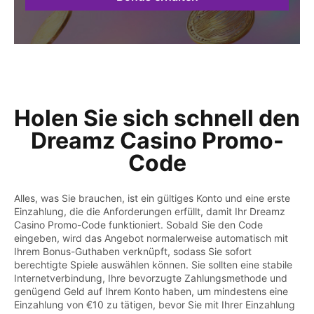
Holen Sie sich schnell den
Dreamz Casino Promo-
Code
Alles, was Sie brauchen, ist ein gültiges Konto und eine erste
Einzahlung, die die Anforderungen erfüllt, damit Ihr Dreamz
Casino Promo-Code funktioniert. Sobald Sie den Code
eingeben, wird das Angebot normalerweise automatisch mit
Ihrem Bonus-Guthaben verknüpft, sodass Sie sofort
berechtigte Spiele auswählen können. Sie sollten eine stabile
Internetverbindung, Ihre bevorzugte Zahlungsmethode und
genügend Geld auf Ihrem Konto haben, um mindestens eine
Einzahlung von €10 zu tätigen, bevor Sie mit Ihrer Einzahlung
beginnen. Von der Anmeldung bis zur Bonus-Aktivierung