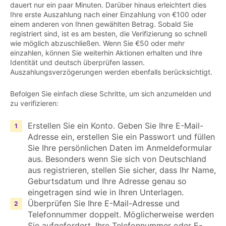
dauert nur ein paar Minuten. Darüber hinaus erleichtert dies
Ihre erste Auszahlung nach einer Einzahlung von €100 oder
einem anderen von Ihnen gewählten Betrag. Sobald Sie
registriert sind, ist es am besten, die Verifizierung so schnell
wie möglich abzuschließen. Wenn Sie €50 oder mehr
einzahlen, können Sie weiterhin Aktionen erhalten und Ihre
Identität und deutsch überprüfen lassen.
Auszahlungsverzögerungen werden ebenfalls berücksichtigt.
Befolgen Sie einfach diese Schritte, um sich anzumelden und
zu verifizieren:
Erstellen Sie ein Konto. Geben Sie Ihre E-Mail-
Adresse ein, erstellen Sie ein Passwort und füllen
Sie Ihre persönlichen Daten im Anmeldeformular
aus. Besonders wenn Sie sich von Deutschland
aus registrieren, stellen Sie sicher, dass Ihr Name,
Geburtsdatum und Ihre Adresse genau so
eingetragen sind wie in Ihren Unterlagen.
Überprüfen Sie Ihre E-Mail-Adresse und
Telefonnummer doppelt. Möglicherweise werden
Sie aufgefordert, Ihre Telefonnummer oder E-