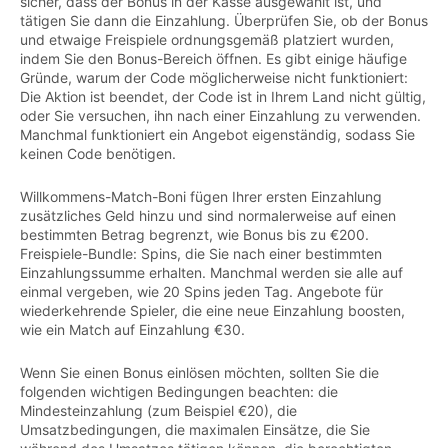
tätigen Sie dann die Einzahlung. Überprüfen Sie, ob der Bonus
und etwaige Freispiele ordnungsgemäß platziert wurden,
indem Sie den Bonus-Bereich öffnen. Es gibt einige häufige
Gründe, warum der Code möglicherweise nicht funktioniert:
Die Aktion ist beendet, der Code ist in Ihrem Land nicht gültig,
oder Sie versuchen, ihn nach einer Einzahlung zu verwenden.
Manchmal funktioniert ein Angebot eigenständig, sodass Sie
keinen Code benötigen.
Willkommens-Match-Boni fügen Ihrer ersten Einzahlung
zusätzliches Geld hinzu und sind normalerweise auf einen
bestimmten Betrag begrenzt, wie Bonus bis zu €200.
Freispiele-Bundle: Spins, die Sie nach einer bestimmten
Einzahlungssumme erhalten. Manchmal werden sie alle auf
einmal vergeben, wie 20 Spins jeden Tag. Angebote für
wiederkehrende Spieler, die eine neue Einzahlung boosten,
wie ein Match auf Einzahlung €30.
Wenn Sie einen Bonus einlösen möchten, sollten Sie die
folgenden wichtigen Bedingungen beachten: die
Mindesteinzahlung (zum Beispiel €20), die
Umsatzbedingungen, die maximalen Einsätze, die Sie
während des Umsatzes tätigen können, die berechtigten