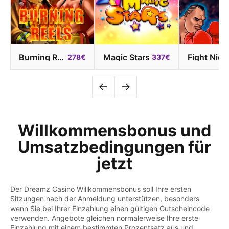
Burning Reels
Magic Stars
Fi
278€
337€
Willkommensbonus und
Umsatzbedingungen für
jetzt
Der Dreamz Casino Willkommensbonus soll Ihre ersten
Sitzungen nach der Anmeldung unterstützen, besonders
wenn Sie bei Ihrer Einzahlung einen gültigen Gutscheincode
verwenden. Angebote gleichen normalerweise Ihre erste
Einzahlung mit einem bestimmten Prozentsatz aus und