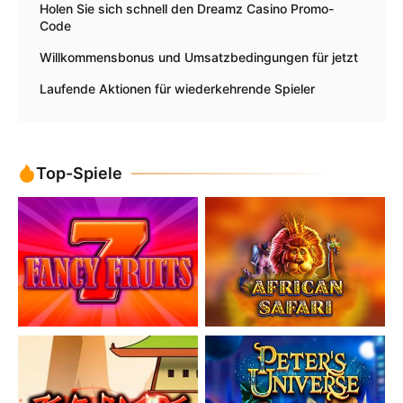
Holen Sie sich schnell den Dreamz Casino Promo-
Code
Willkommensbonus und Umsatzbedingungen für jetzt
Laufende Aktionen für wiederkehrende Spieler
Echtgeld-Auszahlungen und Bonusbedingungen
Registrierung und Verifizierung bei Dreamz Casino
Top-Spiele
Einzahlungsmethoden bei Dreamz Casino und
Mindesteinzahlung
Auszahlungen und Bearbeitungszeiten bei Dreamz
Casino