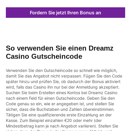
Fordern Sie jetzt Ihren Bonus an
So verwenden Sie einen Dreamz
Casino Gutscheincode
Verwenden Sie den Gutscheincode so schnell wie möglich,
damit Sie das Angebot nicht verpassen. Fügen Sie den Code
später hinzu und prüfen Sie, ob dadurch der Bonus aktiviert
wird, falls das Casino ihn nur bei der Anmeldung akzeptiert.
Suchen Sie beim Erstellen eines Kontos bei Dreamz Casino
nach einem Feld für einen Gutscheincode. Geben Sie den
Code genau so ein, wie er angegeben ist, und stellen Sie
sicher, dass die Buchstaben und Zahlen übereinstimmen.
Tätigen Sie eine qualifizierende erste Einzahlung an der
Kasse. Zum Beispiel einzahlen €20 oder mehr (der
Mindestbetrag kann je nach Angebot variieren). Stellen Sie
sicher, dass der Bonus in der Kasse ausgewählt ist, und