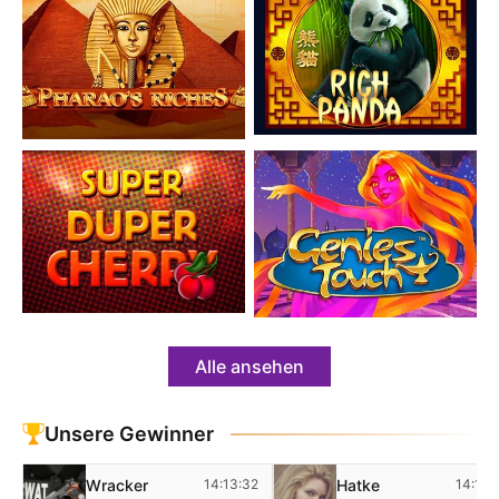
Alle ansehen
Unsere Gewinner
Wracker
14:13:32
Hatke
14:13: