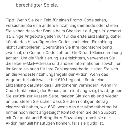
berechtigter Spiele.
Tipp: Wenn Sie kein Feld für einen Promo-Code sehen,
versuchen Sie eine andere Einzahlungsmethode oder stellen
Sie sicher, dass der Bonus beim Checkout auf „opt-in“ gesetzt
ist. Einige Angebote gelten nur für die erste Einzahlung, daher
könnte das Hinzufügen des Codes nach einer Einzahlung
nicht funktionieren. Überprüfen Sie Ihre Rechtschreibung
zweimal, da Coupon-Codes oft auf Groß- und Kleinschreibung
achten. Um die Verifizierung zu erleichtern, verwenden Sie
dieselbe E-Mail-Adresse und andere Informationen sowohl für
Ihr Konto als auch für Ihre Zahlungsmethode. Halten Sie sich
an die Mindesteinzahlungsregeln der Aktion. Wenn das
Angebot beispielsweise bei €10 beginnt, könnte eine
Einzahlung darunter das Funktionieren verhindern. Wenn Ihr
Code funktioniert, der Bonus aber nicht angezeigt wird, gehen
Sie zurück zur Kassen-Seite, melden Sie sich ab und wieder
an und stellen Sie sicher, dass Sie den richtigen Betrag
eingezahlt haben, wie €30, wenn das der Mindestbetrag ist.
Immer noch nicht angezeigt? Kontaktieren Sie den Support
mit Zeitpunkt und Betrag Ihrer Einzahlung, damit sie die
Aktion manuell hinzufügen können, falls sie gültig ist.