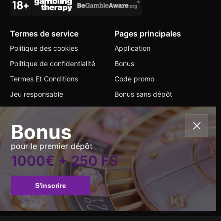
Termes de service
Pages principales
Politique des cookies
Application
Politique de confidentialité
Bonus
Termes Et Conditions
Code promo
Jeu responsable
Bonus sans dépôt
Contacts
Bonus
+356 20 796149
pour le premier dépôt
info@dreamzcasino.io
1000€ + 250 FS
Changer de langue
S'inscrire
All Rights Reserved.