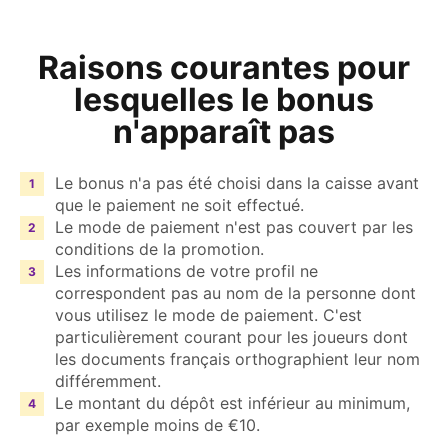
Raisons courantes pour
lesquelles le bonus
n'apparaît pas
Le bonus n'a pas été choisi dans la caisse avant
que le paiement ne soit effectué.
Le mode de paiement n'est pas couvert par les
conditions de la promotion.
Les informations de votre profil ne
correspondent pas au nom de la personne dont
vous utilisez le mode de paiement. C'est
particulièrement courant pour les joueurs dont
les documents français orthographient leur nom
différemment.
Le montant du dépôt est inférieur au minimum,
par exemple moins de €10.