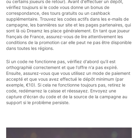
ou certains joueurs de retour). Avant d'effectuer un dépôt,
vérifiez toujours si le code vous donne un bonus de
correspondance, des tours gratuits ou un cashback
supplémentaire. Trouvez les codes actifs dans les e-mails de
campagne, les bannières sur site et les pages partenaires, qui
sont là où Dreamz les place généralement. En tant que joueur
français de France, assurez-vous de lire attentivement les
conditions de la promotion car elle peut ne pas être disponible
dans toutes les régions.
Si un code ne fonctionne pas, vérifiez d'abord qu'il est
orthographié correctement et que l'offre n'a pas expiré.
Ensuite, assurez-vous que vous utilisez un mode de paiement
accepté et que vous avez effectué le dépôt minimum (par
exemple, €10). Si cela ne fonctionne toujours pas, retirez le
code, redémarrez la caisse et réessayez. Envoyez une
capture d'écran du code et de la source de la campagne au
support si le problème persiste.