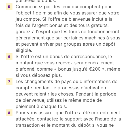
portefeuille bonus.
Commencez par des jeux qui comptent pour
l'objectif de mise afin de vous assurer que votre
jeu compte. Si l'offre de bienvenue inclut à la
fois de l'argent bonus et des tours gratuits,
gardez à l'esprit que les tours ne fonctionneront
généralement que sur certaines machines à sous
et peuvent arriver par groupes après un dépôt
éligible.
Si l'offre est un bonus de correspondance, le
montant que vous recevez sera généralement
plafonné, comme « bonus jusqu'à €200 », même
si vous déposez plus.
Les changements de pays ou d'informations de
compte pendant le processus d'activation
peuvent ralentir les choses. Pendant la période
de bienvenue, utilisez le même mode de
paiement à chaque fois.
Pour vous assurer que l'offre a été correctement
attachée, contactez le support avec l'heure de la
transaction et le montant du dépôt si vous ne