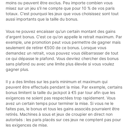
moins ou peuvent être exclus. Peu importe combien vous
misez sur un jeu s'il ne compte que pour 10 % de vos paris
totaux. C'est pourquoi les jeux que vous choisissez sont tout
aussi importants que la taille du bonus.
Vous ne pouvez encaisser qu'un certain montant des gains
d'argent bonus. C'est ce qu'on appelle le retrait maximum. Par
exemple, une promotion peut vous permettre de gagner mais
seulement de retirer €500 de ce bonus. Lorsque vous
demandez un retrait, vous pouvez vous débarrasser de tout
ce qui dépasse le plafond. Vous devriez chercher des bonus
sans plafond ou avec une limite plus élevée si vous voulez
gagner plus.
Il y a des limites sur les paris minimum et maximum qui
peuvent être effectués pendant la mise. Par exemple, certains
bonus limitent la taille du jackpot à €5 par tour afin que les
exigences ne soient pas respectées trop rapidement. Vous
avez un certain temps pour terminer la mise. Si vous ne le
faites pas, le bonus et tous les gains associés pourraient être
retirés. Machines à sous et jeux de croupier en direct non
autorisés : les paris placés sur ces jeux ne comptent pas pour
les exigences de mise.