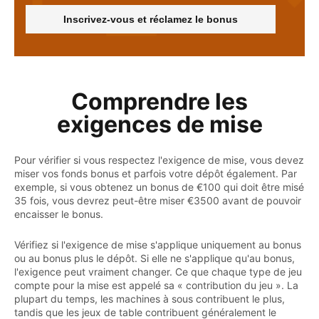
Inscrivez-vous et réclamez le bonus
Comprendre les
exigences de mise
Pour vérifier si vous respectez l'exigence de mise, vous devez
miser vos fonds bonus et parfois votre dépôt également. Par
exemple, si vous obtenez un bonus de €100 qui doit être misé
35 fois, vous devrez peut-être miser €3500 avant de pouvoir
encaisser le bonus.
Vérifiez si l'exigence de mise s'applique uniquement au bonus
ou au bonus plus le dépôt. Si elle ne s'applique qu'au bonus,
l'exigence peut vraiment changer. Ce que chaque type de jeu
compte pour la mise est appelé sa « contribution du jeu ». La
plupart du temps, les machines à sous contribuent le plus,
tandis que les jeux de table contribuent généralement le