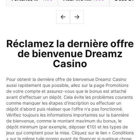
Réclamez la dernière offre
de bienvenue Dreamz
Casino
Pour obtenir la dernière offre de bienvenue Dreamz Casino
aussi rapidement que possible, allez sur la page Promotions
de votre compte et assurez-vous que le bonus est attaché
avant d'effectuer un dépôt. Cela évite les problèmes courants
comme manquer les étapes d'inscription ou effectuer un
dépôt d'abord puis réaliser que l'offre n'a pas fonctionné.
Vérifiez toujours les informations importantes sur la bannière
de bienvenue, comme le montant maximum du bonus, le
dépôt minimum (par exemple, déposer €10) et les types de
jeux qui comptent pour la mise. Cliquez sur le lien « Conditions
» sur la même tuile promo avant de financer si quelque chose