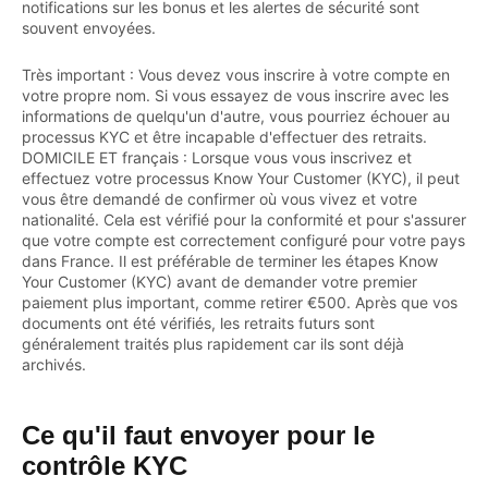
notifications sur les bonus et les alertes de sécurité sont
souvent envoyées.
Très important : Vous devez vous inscrire à votre compte en
votre propre nom. Si vous essayez de vous inscrire avec les
informations de quelqu'un d'autre, vous pourriez échouer au
processus KYC et être incapable d'effectuer des retraits.
DOMICILE ET français : Lorsque vous vous inscrivez et
effectuez votre processus Know Your Customer (KYC), il peut
vous être demandé de confirmer où vous vivez et votre
nationalité. Cela est vérifié pour la conformité et pour s'assurer
que votre compte est correctement configuré pour votre pays
dans France. Il est préférable de terminer les étapes Know
Your Customer (KYC) avant de demander votre premier
paiement plus important, comme retirer €500. Après que vos
documents ont été vérifiés, les retraits futurs sont
généralement traités plus rapidement car ils sont déjà
archivés.
Ce qu'il faut envoyer pour le
contrôle KYC