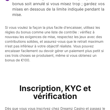
bonus soit annulé si vous misez trop ; gardez vos
mises en dessous de la limite indiquée pendant la
mise.
Si vous voulez la façon la plus facile d'encaisser, utilisez les
règles du bonus comme une liste de contrôle : vérifiez à
nouveau les exigences de mise, respectez les jeux avec des
contributions solides, et assurez-vous que le retrait maximum
n'est pas inférieur à votre objectif réaliste. Vous pouvez
encaisser facilement ou devoir gérer un paiement plus petit si
ces trois choses se produisent, même si vous obtenez un
bonus de €100.
Inscription, KYC et
vérification
Dès que vous vous inscrivez chez Dreamz Casino et passez le