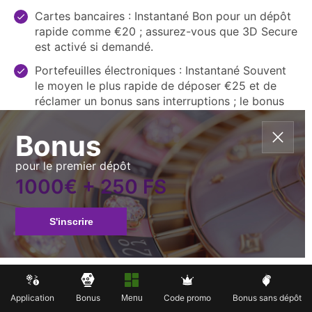
Cartes bancaires : Instantané Bon pour un dépôt
rapide comme €20 ; assurez-vous que 3D Secure
est activé si demandé.
Portefeuilles électroniques : Instantané Souvent
le moyen le plus rapide de déposer €25 et de
réclamer un bonus sans interruptions ; le bonus
peut ne pas commencer à être activé jusqu'à ce
que les fonds arrivent.
Bonus
Options prépayées ou de type bon : Instantané
pour le premier dépôt
Bon pour des dépenses contrôlées comme €15 ;
1000€ + 250 FS
peut être exclu de certaines offres bonus selon la
promotion ; vérifiez le panneau bonus avant de
confirmer un dépôt pour voir s'il y a un montant
S'inscrire
minimum requis.
Si la promotion indique que vous devez déposer au moins €20
et que vous ne déposez que €, le bonus pourrait ne pas
fonctionner, même si le paiement passe. Tant que l'offre
Application
Bonus
Code promo
Bonus sans dépôt
Menu
commence à €20, vous devez déposer €20 ou plus en une