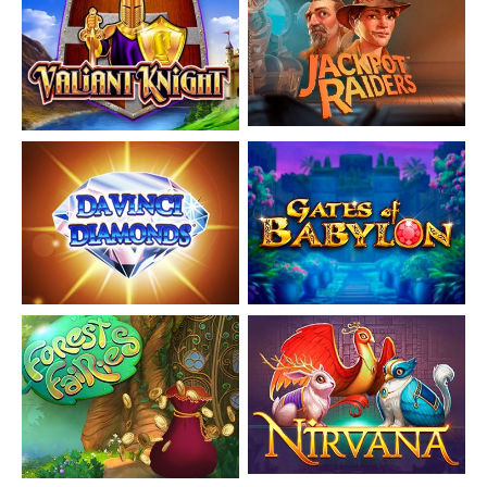
Notes pour les dépôts bonus
Délai de paiement, frais et limites
Types de bonus Dreamz Casino
Types de bonus importants