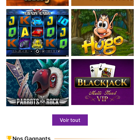
Voir tout
Nos Gagnants