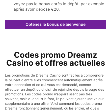
voyez pas le bonus après le dépôt, par exemple
après avoir déposé €20.
Obtenez le bonus de bienvenue
Codes promo Dreamz
Casino et offres actuelles
Les promotions de Dreamz Casino sont faciles à comprendre :
la plupart d'entre elles commencent automatiquement après
votre connexion et ce qui vous est demandé, comme
effectuer un dépôt ou choisir de rejoindre depuis la page des
promotions. Les codes promo n'apparaissent pas très
souvent, mais quand ils le font, ils peuvent ajouter une valeur
supplémentaire à une offre. Voici comment les codes promo
Dreamz fonctionnent généralement, où les entrer, et quels