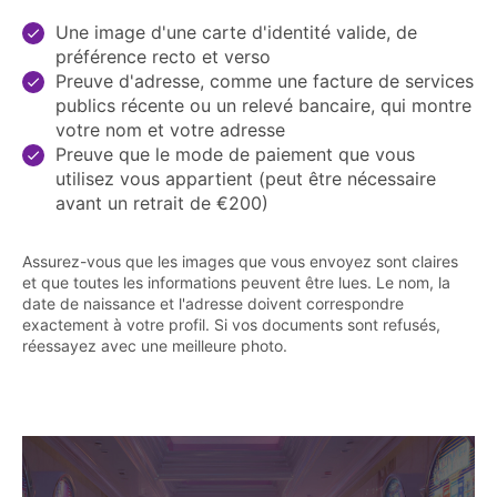
Une image d'une carte d'identité valide, de
préférence recto et verso
Preuve d'adresse, comme une facture de services
publics récente ou un relevé bancaire, qui montre
votre nom et votre adresse
Preuve que le mode de paiement que vous
utilisez vous appartient (peut être nécessaire
avant un retrait de €200)
Assurez-vous que les images que vous envoyez sont claires
et que toutes les informations peuvent être lues. Le nom, la
date de naissance et l'adresse doivent correspondre
exactement à votre profil. Si vos documents sont refusés,
réessayez avec une meilleure photo.