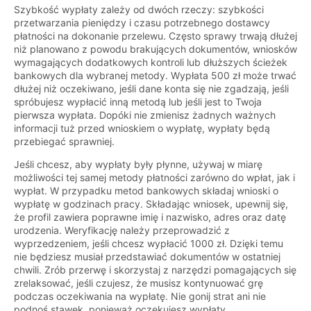
Szybkość wypłaty zależy od dwóch rzeczy: szybkości
przetwarzania pieniędzy i czasu potrzebnego dostawcy
płatności na dokonanie przelewu. Często sprawy trwają dłużej
niż planowano z powodu brakujących dokumentów, wniosków
wymagających dodatkowych kontroli lub dłuższych ścieżek
bankowych dla wybranej metody. Wypłata 500 zł może trwać
dłużej niż oczekiwano, jeśli dane konta się nie zgadzają, jeśli
spróbujesz wypłacić inną metodą lub jeśli jest to Twoja
pierwsza wypłata. Dopóki nie zmienisz żadnych ważnych
informacji tuż przed wnioskiem o wypłatę, wypłaty będą
przebiegać sprawniej.
Jeśli chcesz, aby wypłaty były płynne, używaj w miarę
możliwości tej samej metody płatności zarówno do wpłat, jak i
wypłat. W przypadku metod bankowych składaj wnioski o
wypłatę w godzinach pracy. Składając wniosek, upewnij się,
że profil zawiera poprawne imię i nazwisko, adres oraz datę
urodzenia. Weryfikację należy przeprowadzić z
wyprzedzeniem, jeśli chcesz wypłacić 1000 zł. Dzięki temu
nie będziesz musiał przedstawiać dokumentów w ostatniej
chwili. Zrób przerwę i skorzystaj z narzędzi pomagających się
zrelaksować, jeśli czujesz, że musisz kontynuować grę
podczas oczekiwania na wypłatę. Nie gonij strat ani nie
podnoś stawek, ponieważ oczekujesz wypłaty.