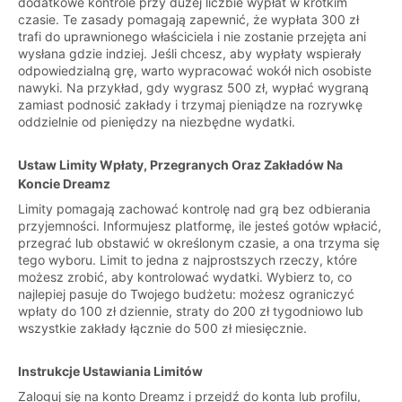
dodatkowe kontrole przy dużej liczbie wypłat w krótkim
czasie. Te zasady pomagają zapewnić, że wypłata 300 zł
trafi do uprawnionego właściciela i nie zostanie przejęta ani
wysłana gdzie indziej. Jeśli chcesz, aby wypłaty wspierały
odpowiedzialną grę, warto wypracować wokół nich osobiste
nawyki. Na przykład, gdy wygrasz 500 zł, wypłać wygraną
zamiast podnosić zakłady i trzymaj pieniądze na rozrywkę
oddzielnie od pieniędzy na niezbędne wydatki.
Ustaw Limity Wpłaty, Przegranych Oraz Zakładów Na
Koncie Dreamz
Limity pomagają zachować kontrolę nad grą bez odbierania
przyjemności. Informujesz platformę, ile jesteś gotów wpłacić,
przegrać lub obstawić w określonym czasie, a ona trzyma się
tego wyboru. Limit to jedna z najprostszych rzeczy, które
możesz zrobić, aby kontrolować wydatki. Wybierz to, co
najlepiej pasuje do Twojego budżetu: możesz ograniczyć
wpłaty do 100 zł dziennie, straty do 200 zł tygodniowo lub
wszystkie zakłady łącznie do 500 zł miesięcznie.
Instrukcje Ustawiania Limitów
Zaloguj się na konto Dreamz i przejdź do konta lub profilu,