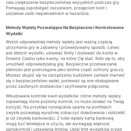
celu zwiększenie bezpieczeństwa wszystkich podczas gry.
Pomagają zapobiegać oszustwom, przejęciom kont i
udziałowi osób niepełnoletnich w hazardzie.
Metody Wpłaty Pozwalające Na Bezpieczne I Kontrolowane
Wydatki
Wybór odpowiedniej metody wpłaty jest ważną częścią
utrzymania gry w zabawny i przewidywalny sposób. Łatwo
jest śledzić wydatki, ustawiać limity i dodawać do konta w
Dreamz Casino tylko kwoty, na które Cię stać. Robi się to, aby
umożliwić odpowiedzialną grę. Bezpieczne przetwarzanie
płatności jest postrzegane jako istotna część ochrony graczy.
Możesz skupić się na zarządzaniu budżetem zamiast martwić
się o bezpieczeństwo wpłat, ponieważ są one obsługiwane
przez zaufanych dostawców i szyfrowane połączenia.
Wbudowane kontrole kwot wydatków: różne metody wpłaty
zapewniają różne poziomy kontroli, co może działać na Twoją
korzyść. Na przykład rozwiązania oparte na portfelach
zwykle pozwalają wyraźniej zobaczyć doładowania i oddzielić
je od zwykłej bankowości. Z kolei wpłaty kartą bankową
mogą być łatwiejsze w użyciu, ale wymagają większej
samokontroli i ustawiania limitów. Ustal limit wydatków przed