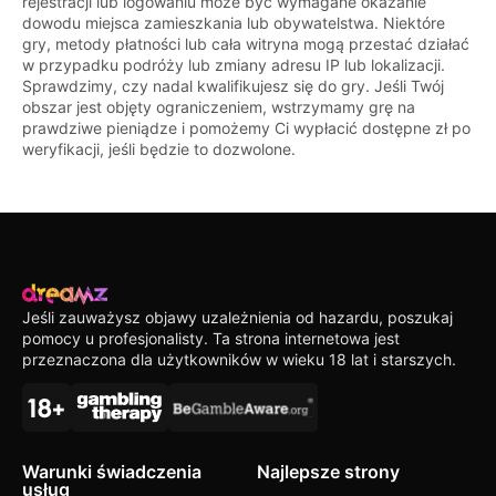
rejestracji lub logowaniu może być wymagane okazanie
dowodu miejsca zamieszkania lub obywatelstwa. Niektóre
gry, metody płatności lub cała witryna mogą przestać działać
w przypadku podróży lub zmiany adresu IP lub lokalizacji.
Sprawdzimy, czy nadal kwalifikujesz się do gry. Jeśli Twój
obszar jest objęty ograniczeniem, wstrzymamy grę na
prawdziwe pieniądze i pomożemy Ci wypłacić dostępne zł po
weryfikacji, jeśli będzie to dozwolone.
Jeśli zauważysz objawy uzależnienia od hazardu, poszukaj
pomocy u profesjonalisty. Ta strona internetowa jest
przeznaczona dla użytkowników w wieku 18 lat i starszych.
Warunki świadczenia
Najlepsze strony
usług