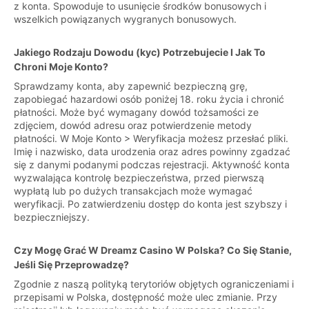
z konta. Spowoduje to usunięcie środków bonusowych i
wszelkich powiązanych wygranych bonusowych.
Jakiego Rodzaju Dowodu (kyc) Potrzebujecie I Jak To
Chroni Moje Konto?
Sprawdzamy konta, aby zapewnić bezpieczną grę,
zapobiegać hazardowi osób poniżej 18. roku życia i chronić
płatności. Może być wymagany dowód tożsamości ze
zdjęciem, dowód adresu oraz potwierdzenie metody
płatności. W Moje Konto > Weryfikacja możesz przesłać pliki.
Imię i nazwisko, data urodzenia oraz adres powinny zgadzać
się z danymi podanymi podczas rejestracji. Aktywność konta
wyzwalająca kontrolę bezpieczeństwa, przed pierwszą
wypłatą lub po dużych transakcjach może wymagać
weryfikacji. Po zatwierdzeniu dostęp do konta jest szybszy i
bezpieczniejszy.
Czy Mogę Grać W Dreamz Casino W Polska? Co Się Stanie,
Jeśli Się Przeprowadzę?
Zgodnie z naszą polityką terytoriów objętych ograniczeniami i
przepisami w Polska, dostępność może ulec zmianie. Przy