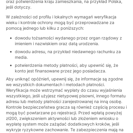
oraz potwierdzenia kraju zamieszkania, na przykład Polska,
jeśli dotyczy.
W zależności od profilu i lokalnych wymagań weryfikacja
wieku i kontrole ochrony mogą być przeprowadzane za
pomocą jednego lub kilku z poniższych:
dowodu tożsamości wydanego przez organ rządowy z
imieniem i nazwiskiem oraz datą urodzenia.
dowodu adresu, na przykład niedawnego rachunku za
media.
potwierdzenia metody płatności, aby upewnić się, że
konto jest finansowane przez jego posiadacza.
Aby uniknąć opóźnień, upewnij się, że informacje są zgodne
we wszystkich dokumentach i metodach płatności.
Weryfikacja może wstrzymać wypłaty do czasu wyjaśnienia
wszystkiego, jeśli użyjesz nietypowej pisowni, innego formatu
adresu lub metody płatności zarejestrowanej na inną osobę.
Kontrole bezpieczeństwa gracza są również częścią procesu i
mogą być powtarzane po rejestracji. Przed wpłatą powyżej
zł200, zwiększeniem aktywności lub złożeniem wniosku o
wypłatę system może zażądać dodatkowych kroków, jeśli
wykryje ryzykowne zachowanie. Te zabezpieczenia mają na