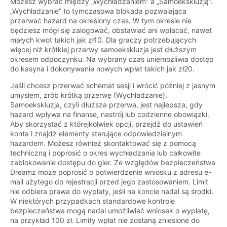
Możesz wybrać między „Wychładzaniem” a „Samoekskluzją”.
„Wychładzanie” to tymczasowa blokada pozwalająca
przerwać hazard na określony czas. W tym okresie nie
będziesz mógł się zalogować, obstawiać ani wpłacać, nawet
małych kwot takich jak zł10. Dla graczy potrzebujących
więcej niż krótkiej przerwy samoekskluzja jest dłuższym
okresem odpoczynku. Na wybrany czas uniemożliwia dostęp
do kasyna i dokonywanie nowych wpłat takich jak zł20.
Jeśli chcesz przerwać schemat sesji i wrócić później z jasnym
umysłem, zrób krótką przerwę (Wychładzanie).
Samoekskluzja, czyli dłuższa przerwa, jest najlepsza, gdy
hazard wpływa na finanse, nastrój lub codzienne obowiązki.
Aby skorzystać z którejkolwiek opcji, przejdź do ustawień
konta i znajdź elementy sterujące odpowiedzialnym
hazardem. Możesz również skontaktować się z pomocą
techniczną i poprosić o okres wychładzania lub całkowite
zablokowanie dostępu do gier. Ze względów bezpieczeństwa
Dreamz może poprosić o potwierdzenie wniosku z adresu e-
mail użytego do rejestracji przed jego zastosowaniem. Limit
nie odbiera prawa do wypłaty, jeśli na koncie nadal są środki.
W niektórych przypadkach standardowe kontrole
bezpieczeństwa mogą nadal umożliwiać wniosek o wypłatę,
na przykład 100 zł. Limity wpłat nie zostaną zniesione do